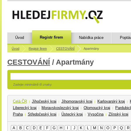
Registr firem
Úvod
Nabídka práce
Poptá
Úvod
Registr firem
CESTOVÁNÍ
Apartmány
CESTOVÁNÍ
/ Apartmány
Zadejte minimálně tři znaky
Celá ČR
Jihočeský kraj
Jihomoravský kraj
Karlovarský kraj
|
|
|
|
Liberecký kraj
Moravskoslezský kraj
Olomoucký kraj
Pardubick
|
|
|
Praha
Středočeský kraj
Ústecký kraj
Vysočina
Zlínský kraj
|
|
|
|
A
B
C
D
E
F
G
H
I
J
K
L
M
N
O
P
Q
R