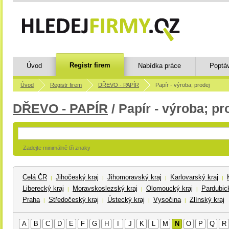
Registr firem
Úvod
Nabídka práce
Poptá
Úvod
Registr firem
DŘEVO - PAPÍR
Papír - výroba; prodej
DŘEVO - PAPÍR
/ Papír - výroba; pr
Zadejte minimálně tři znaky
Celá ČR
Jihočeský kraj
Jihomoravský kraj
Karlovarský kraj
|
|
|
|
Liberecký kraj
Moravskoslezský kraj
Olomoucký kraj
Pardubick
|
|
|
Praha
Středočeský kraj
Ústecký kraj
Vysočina
Zlínský kraj
|
|
|
|
A
B
C
D
E
F
G
H
I
J
K
L
M
N
O
P
Q
R