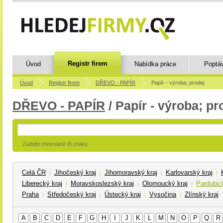
Registr firem
Úvod
Nabídka práce
Poptá
Úvod
Registr firem
DŘEVO - PAPÍR
Papír - výroba; prodej
DŘEVO - PAPÍR
/ Papír - výroba; pr
Zadejte minimálně tři znaky
Celá ČR
Jihočeský kraj
Jihomoravský kraj
Karlovarský kraj
|
|
|
|
Liberecký kraj
Moravskoslezský kraj
Olomoucký kraj
Pardubick
|
|
|
Praha
Středočeský kraj
Ústecký kraj
Vysočina
Zlínský kraj
|
|
|
|
A
B
C
D
E
F
G
H
I
J
K
L
M
N
O
P
Q
R