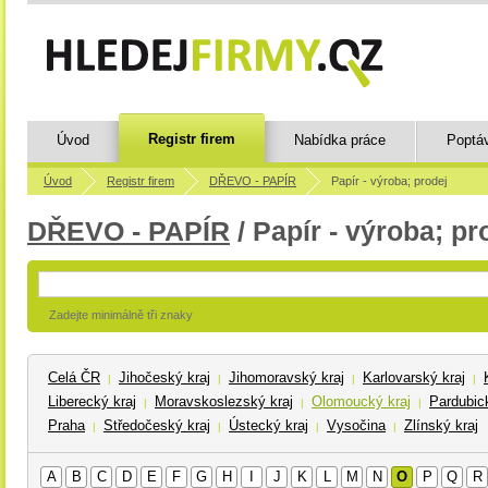
Registr firem
Úvod
Nabídka práce
Poptá
Úvod
Registr firem
DŘEVO - PAPÍR
Papír - výroba; prodej
DŘEVO - PAPÍR
/ Papír - výroba; pr
Zadejte minimálně tři znaky
Celá ČR
Jihočeský kraj
Jihomoravský kraj
Karlovarský kraj
|
|
|
|
Liberecký kraj
Moravskoslezský kraj
Olomoucký kraj
Pardubick
|
|
|
Praha
Středočeský kraj
Ústecký kraj
Vysočina
Zlínský kraj
|
|
|
|
A
B
C
D
E
F
G
H
I
J
K
L
M
N
O
P
Q
R