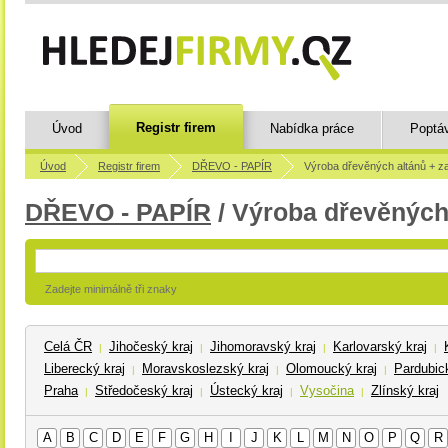
Registr firem
Úvod
Nabídka práce
Poptá
Úvod
Registr firem
DŘEVO - PAPÍR
Výroba dřevěných altánů + z
DŘEVO - PAPÍR
/ Výroba dřevěných
Zadejte minimálně tři znaky
Celá ČR
Jihočeský kraj
Jihomoravský kraj
Karlovarský kraj
|
|
|
|
Liberecký kraj
Moravskoslezský kraj
Olomoucký kraj
Pardubick
|
|
|
Praha
Středočeský kraj
Ústecký kraj
Vysočina
Zlínský kraj
|
|
|
|
A
B
C
D
E
F
G
H
I
J
K
L
M
N
O
P
Q
R