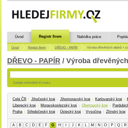
Registr firem
Úvod
Nabídka práce
Poptá
Úvod
Registr firem
DŘEVO - PAPÍR
Výroba dřevěných altánů + z
DŘEVO - PAPÍR
/ Výroba dřevěných
Zadejte minimálně tři znaky
Celá ČR
Jihočeský kraj
Jihomoravský kraj
Karlovarský kraj
|
|
|
|
Liberecký kraj
Moravskoslezský kraj
Olomoucký kraj
Pardubick
|
|
|
Praha
Středočeský kraj
Ústecký kraj
Vysočina
Zlínský kraj
|
|
|
|
A
B
C
D
E
F
G
H
I
J
K
L
M
N
O
P
Q
R