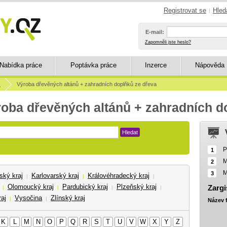
Registrovat se
Hled
|
E-mail:
Zapomněli jste heslo?
Nabídka práce
Poptávka práce
Inzerce
Nápověda
R
Výroba dřevěných altánů + zahradních doplňků ze dřeva
roba dřevěných altánů + zahradních d
Hledat
P
1
M
2
M
3
ský kraj
Karlovarský kraj
Královéhradecký kraj
|
|
|
Olomoucký kraj
Pardubický kraj
Plzeňský kraj
Zargi
|
|
|
|
aj
Vysočina
Zlínský kraj
|
|
Název 
K
L
M
N
O
P
Q
R
S
T
U
V
W
X
Y
Z