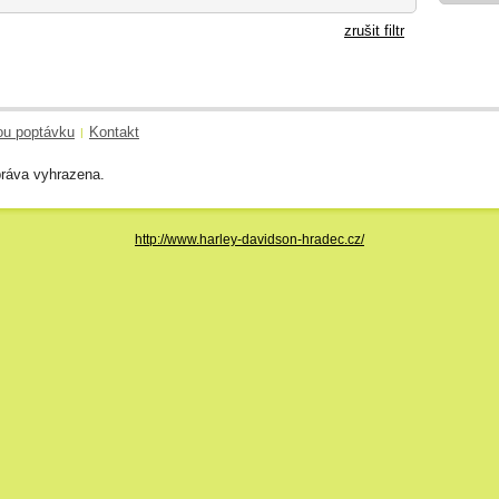
zrušit filtr
ou poptávku
Kontakt
|
ráva vyhrazena.
http://www.harley-davidson-hradec.cz/