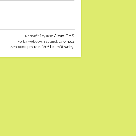
Aitom CMS
Redakční systém
aitom.cz
Tvorba webových stránek
pro rozsáhlé i menší weby.
Seo audit