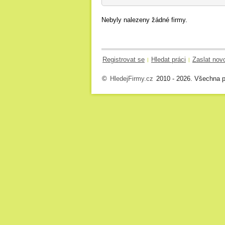
Nebyly nalezeny žádné firmy.
Registrovat se
Hledat práci
Zaslat nov
|
|
©
HledejFirmy.cz
2010 - 2026. Všechna p