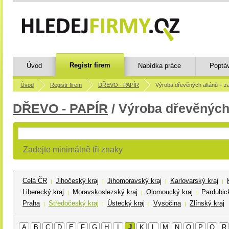
Registr firem
Úvod
Nabídka práce
Poptá
Úvod
Registr firem
DŘEVO - PAPÍR
Výroba dřevěných altánů + z
DŘEVO - PAPÍR
/ Výroba dřevěných
Zadejte minimálně tři znaky
Celá ČR
Jihočeský kraj
Jihomoravský kraj
Karlovarský kraj
|
|
|
|
Liberecký kraj
Moravskoslezský kraj
Olomoucký kraj
Pardubick
|
|
|
Praha
Středočeský kraj
Ústecký kraj
Vysočina
Zlínský kraj
|
|
|
|
A
B
C
D
E
F
G
H
I
J
K
L
M
N
O
P
Q
R