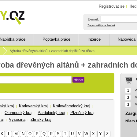
Registrovat se
Hled
|
E-mail:
Zapomněli jste heslo?
Nabídka práce
Poptávka práce
Inzerce
Nápověda
R
Výroba dřevěných altánů + zahradních doplňků ze dřeva
roba dřevěných altánů + zahradních d
Hledat
P
1
M
2
M
3
ský kraj
Karlovarský kraj
Královéhradecký kraj
|
|
|
Olomoucký kraj
Pardubický kraj
Plzeňský kraj
Zargi
|
|
|
|
aj
Vysočina
Zlínský kraj
|
|
Název 
K
L
M
N
O
P
Q
R
S
T
U
V
W
X
Y
Z