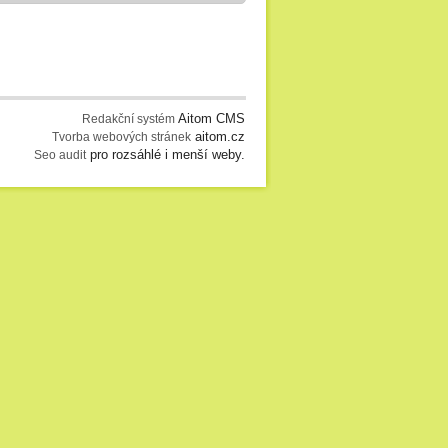
Aitom CMS
Redakční systém
aitom.cz
Tvorba webových stránek
pro rozsáhlé i menší weby.
Seo audit