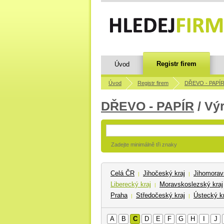
Registr firem
Úvod
Úvod
Registr firem
DŘEVO - PAPÍ
DŘEVO - PAPÍR
/ Vý
Zadejte minimálně tři znaky
Celá ČR
Jihočeský kraj
Jihomorav
|
|
Liberecký kraj
Moravskoslezský kraj
|
Praha
Středočeský kraj
Ústecký kr
|
|
A
B
C
D
E
F
G
H
I
J