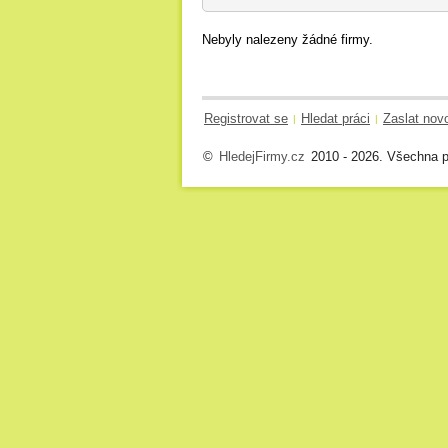
Nebyly nalezeny žádné firmy.
Registrovat se
Hledat práci
Zaslat nov
|
|
©
HledejFirmy.cz
2010 - 2026. Všechna p