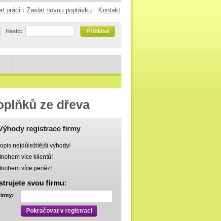
at práci
Zaslat novou poptávku
Kontakt
|
|
Přihlásit
Heslo:
oplňků ze dřeva
Výhody registrace firmy
opis nejdůležitější výhody!
nohem více klientů!
nohem více peněz!
strujete svou firmu:
firmy:
Pokračovat v registraci