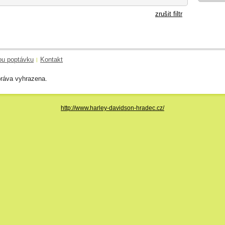
zrušit filtr
ou poptávku
Kontakt
|
ráva vyhrazena.
http://www.harley-davidson-hradec.cz/