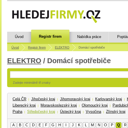
Registr firem
Úvod
Nabídka práce
Poptá
Úvod
Registr firem
ELEKTRO
Domácí spotřebiče
ELEKTRO
/ Domácí spotřebiče
Zadejte minimálně tři znaky
Celá ČR
Jihočeský kraj
Jihomoravský kraj
Karlovarský kraj
|
|
|
|
Liberecký kraj
Moravskoslezský kraj
Olomoucký kraj
Pardubick
|
|
|
Praha
Středočeský kraj
Ústecký kraj
Vysočina
Zlínský kraj
|
|
|
|
A
B
C
D
E
F
G
H
I
J
K
L
M
N
O
P
Q
R