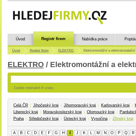
Registr firem
Úvod
Nabídka práce
Poptá
Úvod
Registr firem
ELEKTRO
Elektromontážní a elektroinstalační
ELEKTRO
/ Elektromontážní a elekt
Zadejte minimálně tři znaky
Celá ČR
Jihočeský kraj
Jihomoravský kraj
Karlovarský kraj
|
|
|
|
Liberecký kraj
Moravskoslezský kraj
Olomoucký kraj
Pardubick
|
|
|
Praha
Středočeský kraj
Ústecký kraj
Vysočina
Zlínský kraj
|
|
|
|
A
B
C
D
E
F
G
H
I
J
K
L
M
N
O
P
Q
R