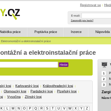
Registrovat se
Hled
|
E-mail:
Zapomněli jste heslo?
Nabídka práce
Poptávka práce
Inzerce
Nápověda
Elektromontážní a elektroinstalační práce
ontážní a elektroinstalační práce
Hledat
P
1
M
2
M
3
ský kraj
Karlovarský kraj
Královéhradecký kraj
|
|
|
Olomoucký kraj
Pardubický kraj
Plzeňský kraj
Zargi
|
|
|
|
aj
Vysočina
Zlínský kraj
|
|
Název 
K
L
M
N
O
P
Q
R
S
T
U
V
W
X
Y
Z