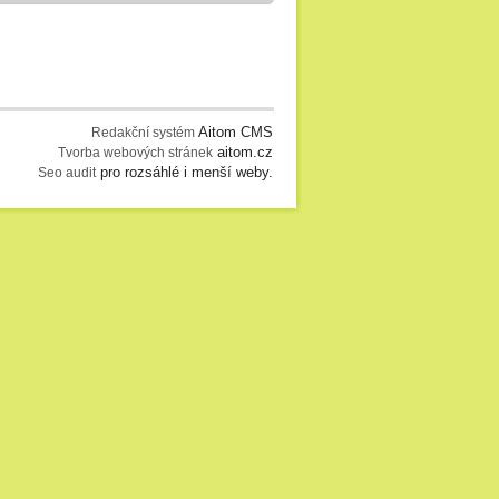
Aitom CMS
Redakční systém
aitom.cz
Tvorba webových stránek
pro rozsáhlé i menší weby.
Seo audit