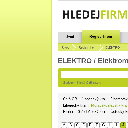
Registr firem
Úvod
Úvod
Registr firem
ELEKTRO
ELEKTRO
/ Elektrom
Zadejte minimálně tři znaky
Celá ČR
Jihočeský kraj
Jihomorav
|
|
Liberecký kraj
Moravskoslezský kraj
|
Praha
Středočeský kraj
Ústecký kr
|
|
A
B
C
D
E
F
G
H
I
J