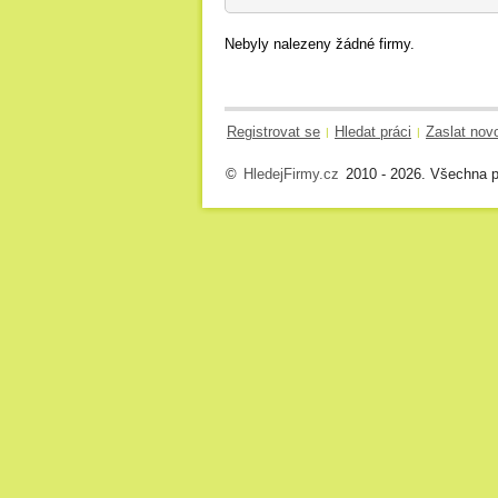
Nebyly nalezeny žádné firmy.
Registrovat se
Hledat práci
Zaslat nov
|
|
©
HledejFirmy.cz
2010 - 2026. Všechna p