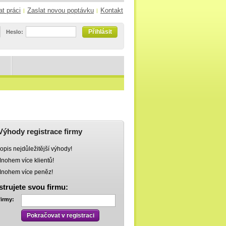
at práci
Zaslat novou poptávku
Kontakt
|
|
Přihlásit
Heslo:
Výhody registrace firmy
opis nejdůležitější výhody!
nohem více klientů!
nohem více peněz!
strujete svou firmu:
firmy:
Pokračovat v registraci