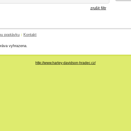
zrušit filtr
ou poptávku
Kontakt
|
ráva vyhrazena.
http://www.harley-davidson-hradec.cz/