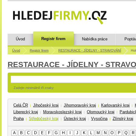
Registr firem
Úvod
Nabídka práce
Poptá
Úvod
Registr firem
RESTAURACE - JÍDELNY - STRAVOVÁNÍ
Hot
RESTAURACE - JÍDELNY - STRAV
Zadejte minimálně tři znaky
Celá ČR
Jihočeský kraj
Jihomoravský kraj
Karlovarský kraj
|
|
|
|
Liberecký kraj
Moravskoslezský kraj
Olomoucký kraj
Pardubick
|
|
|
Praha
Středočeský kraj
Ústecký kraj
Vysočina
Zlínský kraj
|
|
|
|
A
B
C
D
E
F
G
H
I
J
K
L
M
N
O
P
Q
R