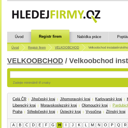
Registr firem
Úvod
Nabídka práce
Poptá
Úvod
Registr firem
VELKOOBCHOD
Velkoobchod instalatérskéh
VELKOOBCHOD
/ Velkoobchod inst
Zadejte minimálně tři znaky
Celá ČR
Jihočeský kraj
Jihomoravský kraj
Karlovarský kraj
|
|
|
|
Liberecký kraj
Moravskoslezský kraj
Olomoucký kraj
Pardubick
|
|
|
Praha
Středočeský kraj
Ústecký kraj
Vysočina
Zlínský kraj
|
|
|
|
A
B
C
D
E
F
G
H
I
J
K
L
M
N
O
P
Q
R