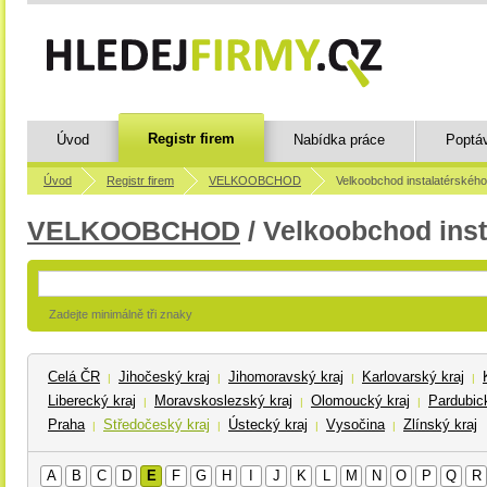
Registr firem
Úvod
Nabídka práce
Poptá
Úvod
Registr firem
VELKOOBCHOD
Velkoobchod instalatérskéh
VELKOOBCHOD
/ Velkoobchod inst
Zadejte minimálně tři znaky
Celá ČR
Jihočeský kraj
Jihomoravský kraj
Karlovarský kraj
|
|
|
|
Liberecký kraj
Moravskoslezský kraj
Olomoucký kraj
Pardubick
|
|
|
Praha
Středočeský kraj
Ústecký kraj
Vysočina
Zlínský kraj
|
|
|
|
A
B
C
D
E
F
G
H
I
J
K
L
M
N
O
P
Q
R