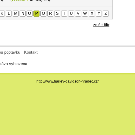
K
L
M
N
O
P
Q
R
S
T
U
V
W
X
Y
Z
zrušit filtr
ou poptávku
Kontakt
|
ráva vyhrazena.
http://www.harley-davidson-hradec.cz/