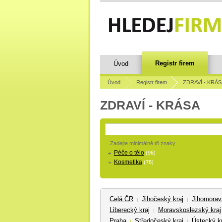
Registr firem
Úvod
Úvod
Registr firem
ZDRAVÍ - KRÁS
ZDRAVÍ - KRÁSA
Zadejte minimálně tři znaky
Péče o tělo
(96)
Kosmetika
(78)
Celá ČR
Jihočeský kraj
Jihomorav
|
|
Liberecký kraj
Moravskoslezský kraj
|
Praha
Středočeský kraj
Ústecký kr
|
|