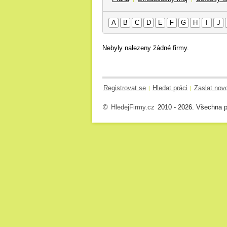
A
B
C
D
E
F
G
H
I
J
Nebyly nalezeny žádné firmy.
Registrovat se
Hledat práci
Zaslat nov
|
|
©
HledejFirmy.cz
2010 - 2026. Všechna p