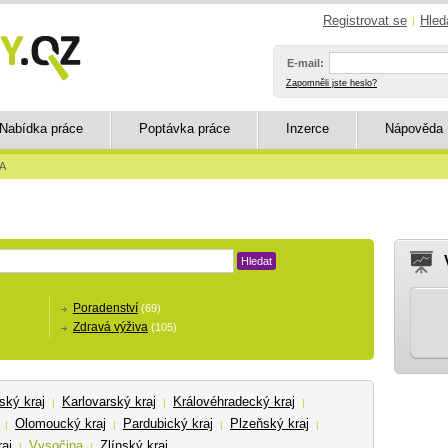
Registrovat se
Hled
|
E-mail:
Zapomněli jste heslo?
Nabídka práce
Poptávka práce
Inzerce
Nápověda
A
Hledat
Poradenství
(69)
Zdravá výživa
(105)
ský kraj
Karlovarský kraj
Královéhradecký kraj
|
|
|
Olomoucký kraj
Pardubický kraj
Plzeňský kraj
|
|
|
|
aj
Vysočina
Zlínský kraj
|
|