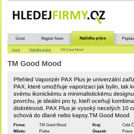
Nabídka práce
Úvod
Registr firem
Poptáv
Úvod
Nabídka práce
TM Good Mood
TM Good Mood
Přehled Vaporizér PAX Plus je univerzální zaří
PAX, které umožňuje vaporizaci jak bylin, tak 
svému ikonickému a minimalistickému designu,
povrchu, je ideální pro ty, kteří oceňují kombin
diskrétnosti. PAX Plus je vysoký necelých 10 
schová do dlaně nebo kapsy.TM Good Mood
Firma:
TM Good Mood
Kraj:
Celá 
Město:
Praha
Úvazek:
Praxe