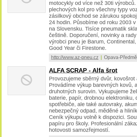
motocykly od více než 30ti výrobců. 
plechových kol pro všechny typy voz
zásilkový obchod se zárukou spokoj
24 hodin. Působíme od roku 2003 v
na Slovensku. Tisíce pneumatik skl
češtině. Doporučení, novinky a rady
výrobci pneu je Barum, Continental, D
Good Year či Firestone.
http://www.az-pneu.cz
|
Opava-Předměs
ALFA SCRAP - Alfa šrot
Provozujeme sběrný dvůr, kovošrot 
Provádíme výkup barevných kovů, au
druhotných surovin. Vykupujeme žel
baterie, papír, drobnou elektroniku,
spotřebiče, ale také autovraky, akum
nebezpečný odpad, měděné a hliníko
Ceník výkupu volně k dispozici. Sou
papíru pro školy. Profesionální záka
hotovosti samozřejmostí.