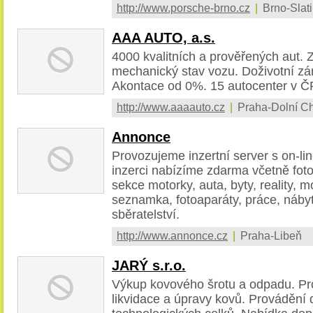
http://www.porsche-brno.cz
|
Brno-Slat
AAA AUTO, a.s.
4000 kvalitních a prověřených aut.
mechanický stav vozu. Doživotní zá
Akontace od 0%. 15 autocenter v Č
http://www.aaaauto.cz
|
Praha-Dolní C
Annonce
Provozujeme inzertní server s on-l
inzerci nabízíme zdarma včetně foto
sekce motorky, auta, byty, reality, mo
seznamka, fotoaparáty, práce, nábyt
sběratelství.
http://www.annonce.cz
|
Praha-Libeň
JARÝ s.r.o.
Výkup kovového šrotu a odpadu. Pro
likvidace a úpravy kovů. Provádění