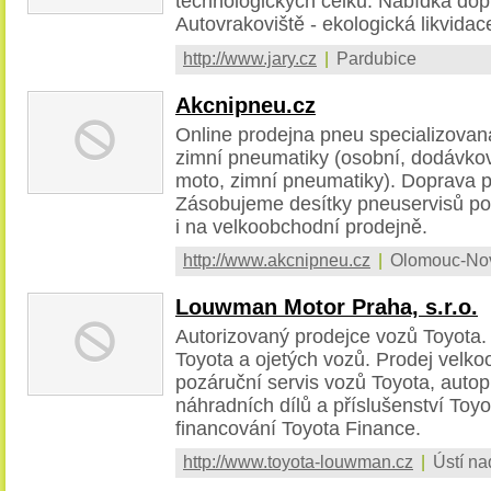
technologických celků. Nabídka dop
Autovrakoviště - ekologická likvidac
http://www.jary.cz
|
Pardubice
Akcnipneu.cz
Online prodejna pneu specializovan
zimní pneumatiky (osobní, dodávkové
moto, zimní pneumatiky). Doprava 
Zásobujeme desítky pneuservisů po
i na velkoobchodní prodejně.
http://www.akcnipneu.cz
|
Olomouc-No
Louwman Motor Praha, s.r.o.
Autorizovaný prodejce vozů Toyota
Toyota a ojetých vozů. Prodej velko
pozáruční servis vozů Toyota, autop
náhradních dílů a příslušenství To
financování Toyota Finance.
http://www.toyota-louwman.cz
|
Ústí na