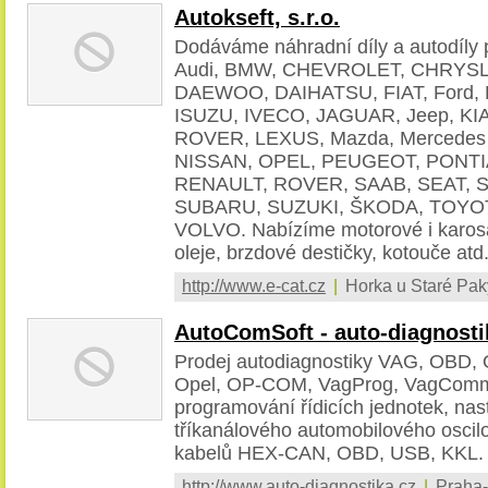
Autokseft, s.r.o.
Dodáváme náhradní díly a autodíl
Audi, BMW, CHEVROLET, CHRYSL
DAEWOO, DAIHATSU, FIAT, Ford,
ISUZU, IVECO, JAGUAR, Jeep, KI
ROVER, LEXUS, Mazda, Mercedes 
NISSAN, OPEL, PEUGEOT, PONT
RENAULT, ROVER, SAAB, SEAT, 
SUBARU, SUZUKI, ŠKODA, TOYOT
VOLVO. Nabízíme motorové i karosář
oleje, brzdové destičky, kotouče atd
http://www.e-cat.cz
|
Horka u Staré Pak
AutoComSoft - auto-diagnosti
Prodej autodiagnostiky VAG, OBD,
Opel, OP-COM, VagProg, VagComma
programování řídicích jednotek, nas
tříkanálového automobilového oscil
kabelů HEX-CAN, OBD, USB, KKL.
http://www.auto-diagnostika.cz
|
Praha-