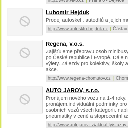
Lubomír Hejduk
Prodej autoskel , autodílů a jejich mo
http://www.autosklo-hejduk.cz
|
Čáslav
Regena, v.o.s.
Zajišťujeme přepravu osob minibusy
po České republice i Evropě. Dále n
výlety. Zájezdy pro kolektivy, školy 
akce.
http://www.regena-chomutov.cz
|
Chom
AUTO JAROV, s.r.o.
Pronájem nového vozu na 1-4 roky.
pronájem,individuální podmínky pro 
osobních vozů všech kategorií, nabíz
pneumatiky v ceně a stoprocentní as
http://www.autojarov.cz/aktuality/sluzby-