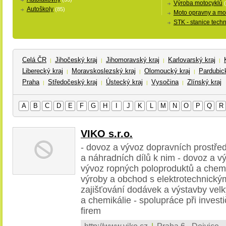
Výroba motocyklů
Autoškoly
(85)
Moto opravny a mo
STK - stanice techn
Celá ČR
Jihočeský kraj
Jihomoravský kraj
Karlovarský kraj
|
|
|
|
Liberecký kraj
Moravskoslezský kraj
Olomoucký kraj
Pardubick
|
|
|
Praha
Středočeský kraj
Ústecký kraj
Vysočina
Zlínský kraj
|
|
|
|
A
B
C
D
E
F
G
H
I
J
K
L
M
N
O
P
Q
R
VIKO s.r.o.
- dovoz a vývoz dopravních prostřed
a náhradních dílů k nim - dovoz a vý
vývoz ropných poloproduktů a chemik
výroby a obchod s elektrotechnický
zajišťování dodávek a výstavby velk
a chemikálie - spolupráce při investi
firem
http://www.viko.cz
|
Praha 6 - Dejvice