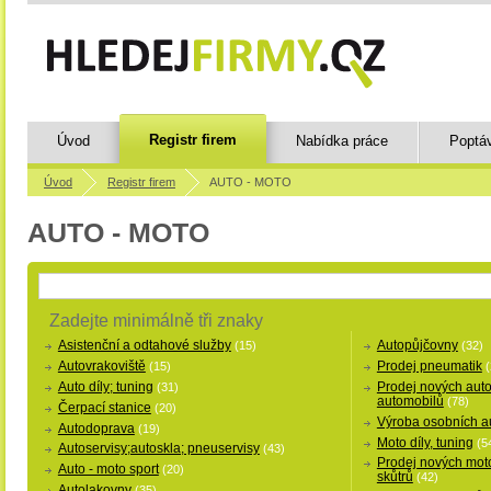
Registr firem
Úvod
Nabídka práce
Poptá
Úvod
Registr firem
AUTO - MOTO
AUTO - MOTO
Zadejte minimálně tři znaky
Asistenční a odtahové služby
Autopůjčovny
(15)
(32)
Autovrakoviště
Prodej pneumatik
(15)
(
Auto díly; tuning
Prodej nových auto
(31)
automobilů
(78)
Čerpací stanice
(20)
Výroba osobních a
Autodoprava
(19)
Moto díly, tuning
(5
Autoservisy;autoskla; pneuservisy
(43)
Prodej nových moto
Auto - moto sport
(20)
skůtrů
(42)
Autolakovny
(35)