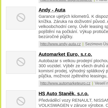
Andy - Auta
Garance ujetých kilometrů. K dispoz
knížka. Záruka na doživotní původ.
velkoobchodní ceny. Úvěr leasing sp
pojištění na počkání. Výkup protiúče
bezúročné půjčky.
http://www.andy-auta.cz
|
Sezimovo Úst
Automarket Euro, s.r.o.
Autobazar s velkou prodejní plochou
300 vozidel. Výběr ze všech druhů a
komisní prodej, výhodný splátkový 
půjčka, možnost zpětného leasingu
http://www.automarketeuro.cz
|
Veselí n
HS Auto Staněk, s.r.o.
Předváděcí vozy RENAULT, NISSA
VOLKSWAGEN v záruce výrobce. Oj