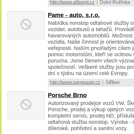
http://www.alfasrot.cz
|
Dolní Rožínka
Pame - auto, s.r.o.
Nabídka nonstop odtahové služby o
vozidel, autobusů a tahačů. Provádě
havarovaných automobilů. Možnost 
vozidla. Naše činnost je orientován
veřejnosti. Naším prvořadým cílem je
pomoc motoristům, kteří se ocitnou 
porucha. Jsme členem všech význa
společností. Veškeré služby jsou po
dní v týdnu na území celé Evropy.
http://www.pameauto.cz
|
Stříbro
Porsche Brno
Autorizovaný prodejce vozů VW, Ško
Porsche, prodej a výkup ojetých voz
kompletní servis, prodej ND, přísluš
odtahová služba nonstop. Výroba - 
dílenské, pohřební a sanitní vozy.