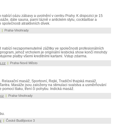
b nabízí oázu zábavy a uvolnění v centru Prahy. K dispozici je 15
sáže, dále sauna, parní lázně v antickém stylu, cocktailbar a
 společnosti atraktivních dívek.
|
Praha-Vinohrady
ČR nabízí nezapomenutelné zážitky ve společnosti profesionálních
 program, jehož vrcholem je originální lesbická show končí mnohdy
tujeme platby všemi kreditními kartami. Vstup zdarma.
s.cz
|
Praha-Nové Město
 Relaxační masáž, Sportovní, Rejki, Tradiční thajská masáž,
 Tantra. Masáže jsou založeny na stimulaci svalstva a usměrňování
e pomocí tlaku, tření či pohybu. Indická masáž.
.cz
|
Praha-Vinohrady
bu.
z
|
České Budějovice 3