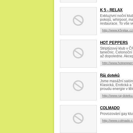
K 5 - RELAX
Exkluzivní noční klu
pokojů, whirpool, ma
restaurace. To vše ve
http://www.k5relax.cz
HOT PEPPERS
Striptýzový klub v 
tanečnic. Celonoční
až dopoledne. Akcep
http://www.hotpepper
Ráj doteků
Jsme masážní salón.
Klasická, Erotická a
proudu energie v těl
http://www.raj-doteku
COLMADO
Provozování gay klu
http://www.colmado.c