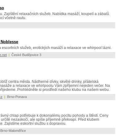
so
. Zajištění relaxačních služeb. Nabídka masáží, koupelí a zábalů.
cí včetně rautu.
- Noblesse
 escortních služeb, erotických masáží a relaxace ve whirpool lázni.
e.net
|
České Budějovice 3
oblíž centra města. Nádherné dívky, skvělé drinky, přátelská
 masáže a relaxace ve whirlpoolu Vám zpříjemní nejeden večer. Na
přijedeme. Prohlédněte si prostředí našeho klubu na našem webu.
cz
|
Brno-Ponava
rávný chlap potřebuje k dokonalému pocitu pohody a štěstí. Ceny
 určitě nezaskočí, ale spíše příjemně překvapí. Před klubem
. Zajistíme eskortní službu s dopravou.
Brno-Maloměřice