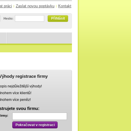
at práci
Zaslat novou poptávku
Kontakt
|
|
Přihlásit
Heslo:
Výhody registrace firmy
opis nejdůležitější výhody!
nohem více klientů!
nohem více peněz!
strujete svou firmu:
firmy:
Pokračovat v registraci