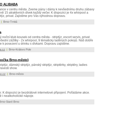
O ALIBABA
tance v centru města. Zveme pány i dámy k nevšednímu druhu zábavy
lně 15 atraktivních dívek každý večer. K dispozici je 4x whirpool a
ptýz, privat. Zajistíme pro Vás výhodnou dopravu.
|
Brno-Trnitá
a
noční klub kousek od centra města - striptýz, escort servis, privat.
všední zážitky - 2x whirpool, 9 tématicky laděných pokojů. Náš dobře
 k posezení u drinku s dívkami. Dopravu zajistíme.
ha.cz
|
Brno-Královo Pole
bočka Brno-město)
iptýz, dámský striptýz, pánský striptýz, striptérky, striptéry, ladies
travesti show.
ox.cz
|
Brno-město
. K dispozici je bezdrátové internetové připojení. Pořádáme akce.
é i nealkoholické nápoje.
rno-Staré Brno