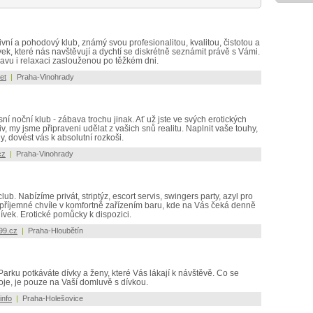
ní a pohodový klub, známý svou profesionalitou, kvalitou, čistotou a
k, které nás navštěvují a dychtí se diskrétně seznámit právě s Vámi.
avu i relaxaci zaslouženou po těžkém dni.
et
|
Praha-Vinohrady
ní noční klub - zábava trochu jinak. Ať už jste ve svých erotických
v, my jsme připraveni udělat z vašich snů realitu. Naplnit vaše touhy,
y, dovést vás k absolutní rozkoši.
cz
|
Praha-Vinohrady
b. Nabízíme privát, striptýz, escort servis, swingers party, azyl pro
t příjemné chvíle v komfortně zařízením baru, kde na Vás čeká denně
vek. Erotické pomůcky k dispozici.
99.cz
|
Praha-Hloubětín
rku potkáváte dívky a ženy, které Vás lákají k návštěvě. Co se
oje, je pouze na Vaší domluvě s dívkou.
info
|
Praha-Holešovice