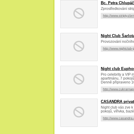
Bc. Petra Chlupá
Zprostředkování stri
http://www.striptyzbr
Night Club Šarlot
Provozování nočního
http://www.nightclub
Night club Eupho
Pro celebrity a VIP
apartmánu, 7 pokojů,
Denně připraveno 10
http://www.cukrarna
CASANDRA privat
Night club vás zve k
pokojů, vířivka, bazé
http://www.casandra.