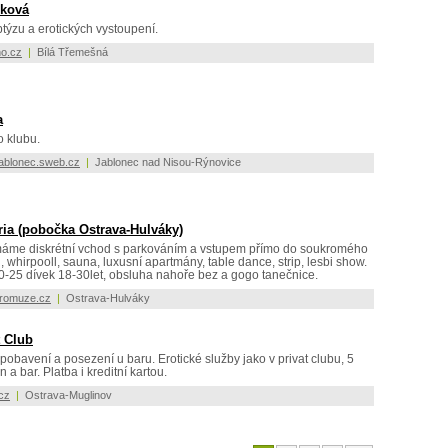
čková
ptýzu a erotických vystoupení.
no.cz
|
Bílá Třemešná
a
 klubu.
-jablonec.sweb.cz
|
Jablonec nad Nisou-Rýnovice
ria (pobočka Ostrava-Hulváky)
 máme diskrétní vchod s parkováním a vstupem přímo do soukromého
 whirpooll, sauna, luxusní apartmány, table dance, strip, lesbi show.
-25 dívek 18-30let, obsluha nahoře bez a gogo tanečnice.
promuze.cz
|
Ostrava-Hulváky
 Club
 pobavení a posezení u baru. Erotické služby jako v privat clubu, 5
n a bar. Platba i kreditní kartou.
cz
|
Ostrava-Muglinov