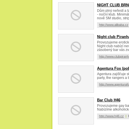
NIGHT CLUB BRN
Dům plný neřestí a 
- noční klub. Minimá
nově SM studio, stri
http://www.alibaba.cz
Night club Piranh
Provozujeme erotický 
Night club nabízí ne
zásobený bar vás zve
http://www.clubpiran
Agentura Fox (po
Agentura zajišťuje str
party, the rangers a 
http://www.agenturaf
Bar Club H46
Provozujeme gay bar
Nabízíme alkoholick
http://www.h46.cz
|
B