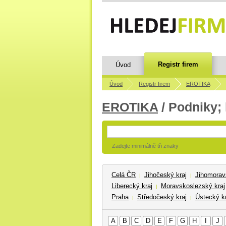
Registr firem
Úvod
Úvod
Registr firem
EROTIKA
EROTIKA
/ Podniky;
Zadejte minimálně tři znaky
Celá ČR
Jihočeský kraj
Jihomorav
|
|
Liberecký kraj
Moravskoslezský kraj
|
Praha
Středočeský kraj
Ústecký kr
|
|
A
B
C
D
E
F
G
H
I
J