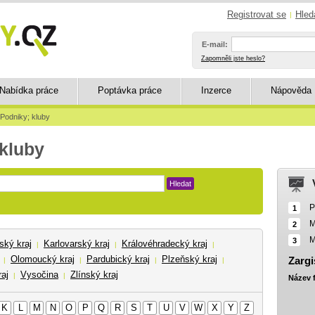
Registrovat se
Hled
|
E-mail:
Zapomněli jste heslo?
Nabídka práce
Poptávka práce
Inzerce
Nápověda
Podniky; kluby
 kluby
Hledat
P
1
M
2
M
3
ský kraj
Karlovarský kraj
Královéhradecký kraj
|
|
|
Olomoucký kraj
Pardubický kraj
Plzeňský kraj
Zargi
|
|
|
|
aj
Vysočina
Zlínský kraj
|
|
Název 
K
L
M
N
O
P
Q
R
S
T
U
V
W
X
Y
Z