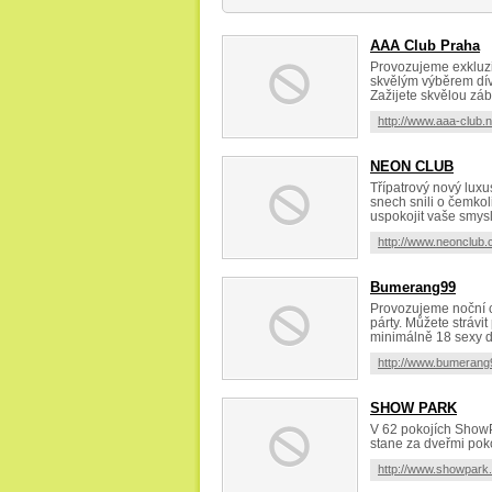
AAA Club Praha
Provozujeme exkluziv
skvělým výběrem díve
Zažijete skvělou záb
http://www.aaa-club.n
NEON CLUB
Třípatrový nový luxus
snech snili o čemkoli
uspokojit vaše smysl
http://www.neonclub.
Bumerang99
Provozujeme noční clu
párty. Můžete strávi
minimálně 18 sexy dí
http://www.bumerang
SHOW PARK
V 62 pokojích ShowPa
stane za dveřmi pok
http://www.showpark.