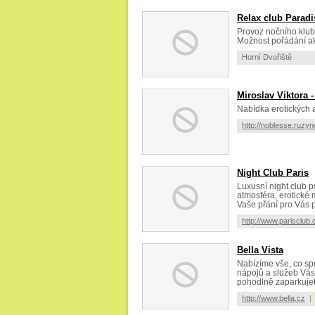
Relax club Paradi
Provoz nočního klubu
Možnost pořádání ak
Horní Dvořiště
Miroslav Viktora 
Nabídka erotických a
http://noblesse.ruzyn
Night Club Paris
Luxusní night club p
atmosféra, erotické
Vaše přání pro Vás 
http://www.parisclub.
Bella Vista
Nabízíme vše, co sp
nápojů a služeb Vás
pohodlně zaparkujete
http://www.bella.cz
|