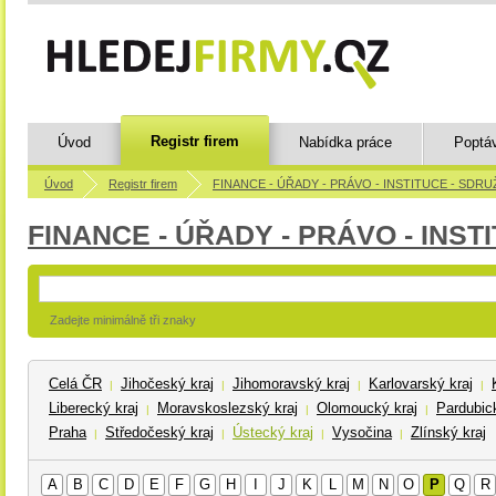
Registr firem
Úvod
Nabídka práce
Poptá
Úvod
Registr firem
FINANCE - ÚŘADY - PRÁVO - INSTITUCE - SDRU
FINANCE - ÚŘADY - PRÁVO - INST
Zadejte minimálně tři znaky
Celá ČR
Jihočeský kraj
Jihomoravský kraj
Karlovarský kraj
|
|
|
|
Liberecký kraj
Moravskoslezský kraj
Olomoucký kraj
Pardubick
|
|
|
Praha
Středočeský kraj
Ústecký kraj
Vysočina
Zlínský kraj
|
|
|
|
A
B
C
D
E
F
G
H
I
J
K
L
M
N
O
P
Q
R