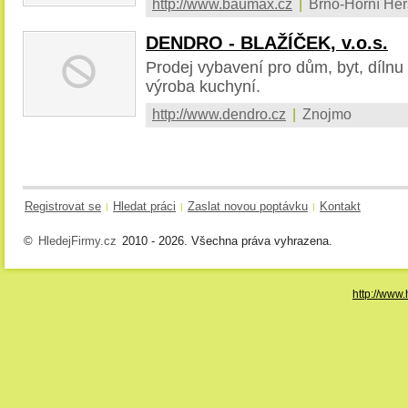
http://www.baumax.cz
|
Brno-Horní Her
DENDRO - BLAŽÍČEK, v.o.s.
Prodej vybavení pro dům, byt, díln
výroba kuchyní.
http://www.dendro.cz
|
Znojmo
Registrovat se
Hledat práci
Zaslat novou poptávku
Kontakt
|
|
|
©
HledejFirmy.cz
2010 - 2026. Všechna práva vyhrazena.
http://www