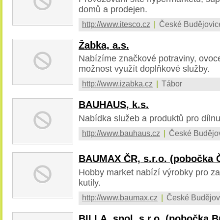
domů a prodejen.
http://www.itesco.cz
|
České Budějovic
Žabka, a.s.
Nabízíme značkové potraviny, ovoce,
možnost využít doplňkové služby.
http://www.izabka.cz
|
Tábor
BAUHAUS, k.s.
Nabídka služeb a produktů pro díln
http://www.bauhaus.cz
|
České Budějov
BAUMAX ČR, s.r.o. (pobočka 
Hobby market nabízí výrobky pro za
kutily.
http://www.baumax.cz
|
České Budějov
BILLA, spol. s r.o. (pobočka 