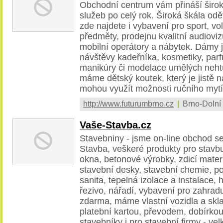
Obchodní centrum vám přináší širo
služeb po celý rok. Široká škála od
zde najdete i vybavení pro sport, vo
předměty, prodejnu kvalitní audioviz
mobilní operátory a nábytek. Dámy 
návštěvy kadeřníka, kosmetiky, parf
manikúry či modelace umělých nehtů
máme dětský koutek, který je jistě
mohou využít možnosti ručního mytí
http://www.futurumbrno.cz
|
Brno-Dolní
Vaše-Stavba.cz
Stavebniny - jsme on-line obchod s
Stavba, veškeré produkty pro stavbu
okna, betonové výrobky, zdicí materi
stavební desky, stavební chemie, po
sanita, tepelná izolace a instalace, h
řezivo, nářadí, vybavení pro zahra
zdarma, máme vlastní vozidla a skl
platební kartou, převodem, dobírko
stavebníky i pro stavební firmy - ve