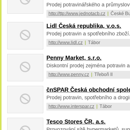
Prodej potravinářského a průmyslov
http://ttp://www.jednotacb.cz
|
České Bu
Lidl Česká republika, v.o.s.
Prodej potravin a spotřebního zboží
http://www.lidl.cz
|
Tábor
Penny Market, s.r.o.
Diskontní prodej zejména potravin a
http://www.penny.cz
|
Třeboň II
čnSPAR Česká obchodní spoleo
Prodej potravin, spotřebního a drogi
http://www.interspar.cz
|
Tábor
Tesco Stores ČR, a.s.
Provozování sítě hypermarketů, su