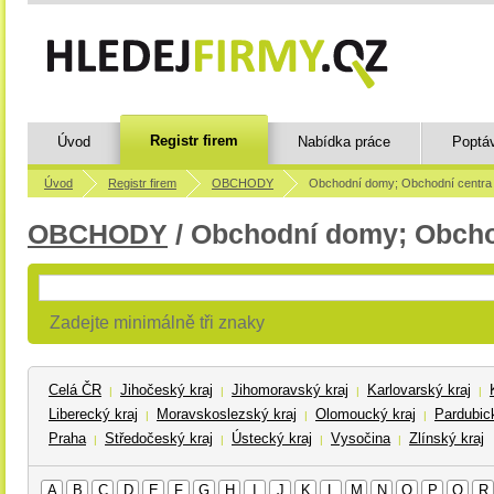
Registr firem
Úvod
Nabídka práce
Poptá
Úvod
Registr firem
OBCHODY
Obchodní domy; Obchodní centra
OBCHODY
/ Obchodní domy; Obcho
Zadejte minimálně tři znaky
Celá ČR
Jihočeský kraj
Jihomoravský kraj
Karlovarský kraj
|
|
|
|
Liberecký kraj
Moravskoslezský kraj
Olomoucký kraj
Pardubick
|
|
|
Praha
Středočeský kraj
Ústecký kraj
Vysočina
Zlínský kraj
|
|
|
|
A
B
C
D
E
F
G
H
I
J
K
L
M
N
O
P
Q
R