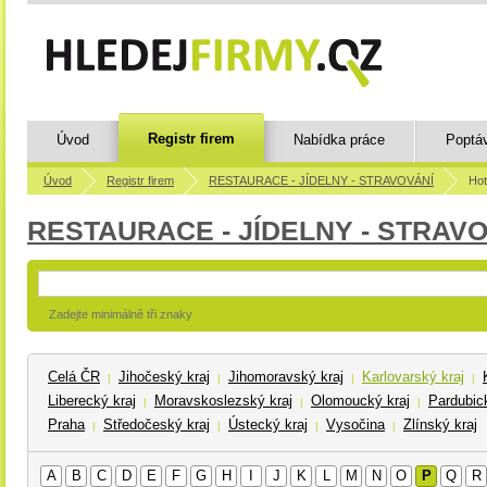
Registr firem
Úvod
Nabídka práce
Poptá
Úvod
Registr firem
RESTAURACE - JÍDELNY - STRAVOVÁNÍ
Hot
RESTAURACE - JÍDELNY - STRAV
Zadejte minimálně tři znaky
Celá ČR
Jihočeský kraj
Jihomoravský kraj
Karlovarský kraj
|
|
|
|
Liberecký kraj
Moravskoslezský kraj
Olomoucký kraj
Pardubick
|
|
|
Praha
Středočeský kraj
Ústecký kraj
Vysočina
Zlínský kraj
|
|
|
|
A
B
C
D
E
F
G
H
I
J
K
L
M
N
O
P
Q
R