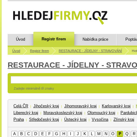
Registr firem
Úvod
Nabídka práce
Poptá
Úvod
Registr firem
RESTAURACE - JÍDELNY - STRAVOVÁNÍ
Hot
RESTAURACE - JÍDELNY - STRAV
Zadejte minimálně tři znaky
Celá ČR
Jihočeský kraj
Jihomoravský kraj
Karlovarský kraj
|
|
|
|
Liberecký kraj
Moravskoslezský kraj
Olomoucký kraj
Pardubick
|
|
|
Praha
Středočeský kraj
Ústecký kraj
Vysočina
Zlínský kraj
|
|
|
|
A
B
C
D
E
F
G
H
I
J
K
L
M
N
O
P
Q
R