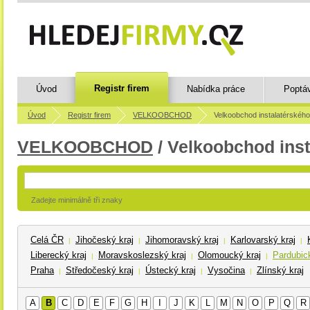
Registr firem
Úvod
Nabídka práce
Poptá
Úvod
Registr firem
VELKOOBCHOD
Velkoobchod instalatérskéh
VELKOOBCHOD
/ Velkoobchod inst
Zadejte minimálně tři znaky
Celá ČR
Jihočeský kraj
Jihomoravský kraj
Karlovarský kraj
|
|
|
|
Liberecký kraj
Moravskoslezský kraj
Olomoucký kraj
Pardubick
|
|
|
Praha
Středočeský kraj
Ústecký kraj
Vysočina
Zlínský kraj
|
|
|
|
A
B
C
D
E
F
G
H
I
J
K
L
M
N
O
P
Q
R