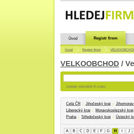
Registr firem
Úvod
Úvod
Registr firem
VELKOOBCHO
VELKOOBCHOD
/ V
Zadejte minimálně tři znaky
Celá ČR
Jihočeský kraj
Jihomorav
|
|
Liberecký kraj
Moravskoslezský kraj
|
Praha
Středočeský kraj
Ústecký kr
|
|
A
B
C
D
E
F
G
H
I
J