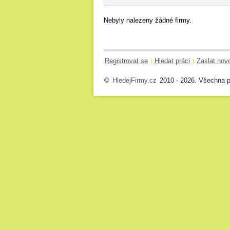
Nebyly nalezeny žádné firmy.
Registrovat se
Hledat práci
Zaslat nov
|
|
©
HledejFirmy.cz
2010 - 2026. Všechna p