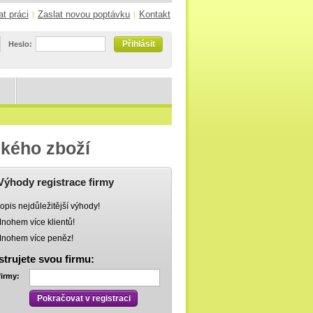
at práci
Zaslat novou poptávku
Kontakt
|
|
Přihlásit
Heslo:
ského zboží
Výhody registrace firmy
opis nejdůležitější výhody!
nohem více klientů!
nohem více peněz!
strujete svou firmu:
firmy:
Pokračovat v registraci