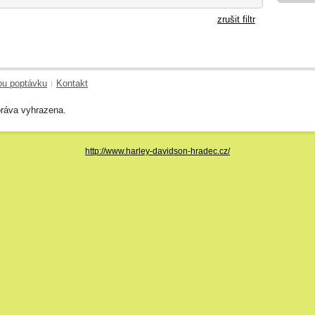
zrušit filtr
ou poptávku
Kontakt
|
ráva vyhrazena.
http://www.harley-davidson-hradec.cz/