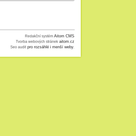
Aitom CMS
Redakční systém
aitom.cz
Tvorba webových stránek
pro rozsáhlé i menší weby.
Seo audit