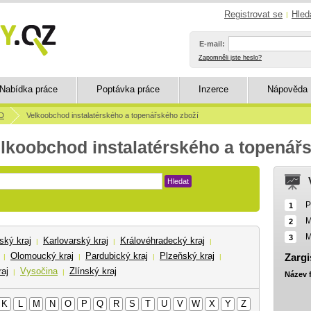
Registrovat se
Hled
|
E-mail:
Zapomněli jste heslo?
Nabídka práce
Poptávka práce
Inzerce
Nápověda
D
Velkoobchod instalatérského a topenářského zboží
elkoobchod instalatérského a topenář
Hledat
P
1
M
2
M
3
ský kraj
Karlovarský kraj
Královéhradecký kraj
|
|
|
Olomoucký kraj
Pardubický kraj
Plzeňský kraj
Zargi
|
|
|
|
aj
Vysočina
Zlínský kraj
|
|
Název 
K
L
M
N
O
P
Q
R
S
T
U
V
W
X
Y
Z