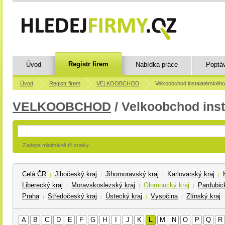
Registr firem
Úvod
Nabídka práce
Poptá
Úvod
Registr firem
VELKOOBCHOD
Velkoobchod instalatérskéh
VELKOOBCHOD
/ Velkoobchod inst
Zadejte minimálně tři znaky
Celá ČR
Jihočeský kraj
Jihomoravský kraj
Karlovarský kraj
|
|
|
|
Liberecký kraj
Moravskoslezský kraj
Olomoucký kraj
Pardubick
|
|
|
Praha
Středočeský kraj
Ústecký kraj
Vysočina
Zlínský kraj
|
|
|
|
A
B
C
D
E
F
G
H
I
J
K
L
M
N
O
P
Q
R