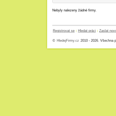
Nebyly nalezeny žádné firmy.
Registrovat se
Hledat práci
Zaslat nov
|
|
©
HledejFirmy.cz
2010 - 2026. Všechna p