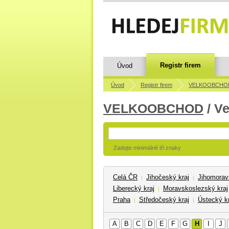
Registr firem
Úvod
Úvod
Registr firem
VELKOOBCHO
VELKOOBCHOD
/ V
Zadejte minimálně tři znaky
Celá ČR
Jihočeský kraj
Jihomorav
|
|
Liberecký kraj
Moravskoslezský kraj
|
Praha
Středočeský kraj
Ústecký kr
|
|
A
B
C
D
E
F
G
H
I
J