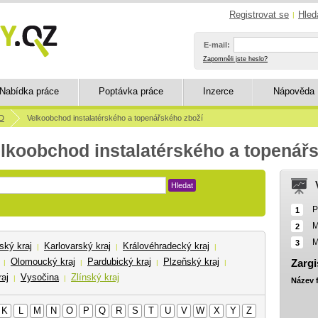
Registrovat se
Hled
|
E-mail:
Zapomněli jste heslo?
Nabídka práce
Poptávka práce
Inzerce
Nápověda
D
Velkoobchod instalatérského a topenářského zboží
elkoobchod instalatérského a topenář
Hledat
P
1
M
2
M
3
ský kraj
Karlovarský kraj
Královéhradecký kraj
|
|
|
Olomoucký kraj
Pardubický kraj
Plzeňský kraj
Zargi
|
|
|
|
aj
Vysočina
Zlínský kraj
|
|
Název 
K
L
M
N
O
P
Q
R
S
T
U
V
W
X
Y
Z