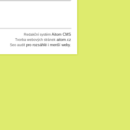
Aitom CMS
Redakční systém
aitom.cz
Tvorba webových stránek
pro rozsáhlé i menší weby.
Seo audit