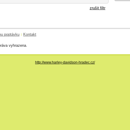
zrušit filtr
ou poptávku
Kontakt
|
ráva vyhrazena.
http://www.harley-davidson-hradec.cz/