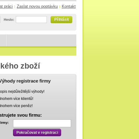
at práci
Zaslat novou poptávku
Kontakt
|
|
Přihlásit
Heslo:
ského zboží
Výhody registrace firmy
opis nejdůležitější výhody!
nohem více klientů!
nohem více peněz!
strujete svou firmu:
firmy:
Pokračovat v registraci