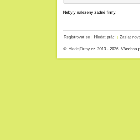
Nebyly nalezeny žádné firmy.
Registrovat se
Hledat práci
Zaslat nov
|
|
©
HledejFirmy.cz
2010 - 2026. Všechna p