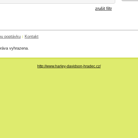
zrušit filtr
ou poptávku
Kontakt
|
ráva vyhrazena.
http://www.harley-davidson-hradec.cz/