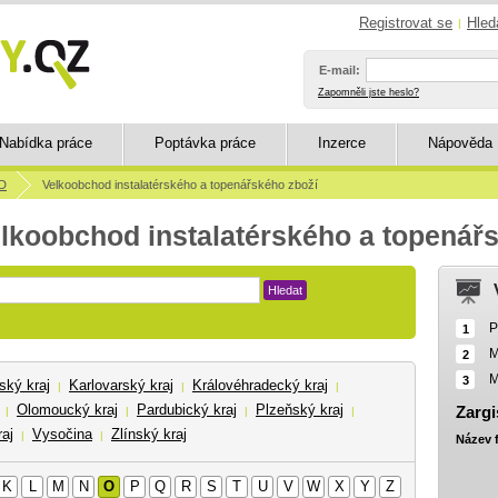
Registrovat se
Hled
|
E-mail:
Zapomněli jste heslo?
Nabídka práce
Poptávka práce
Inzerce
Nápověda
D
Velkoobchod instalatérského a topenářského zboží
elkoobchod instalatérského a topenář
Hledat
P
1
M
2
M
3
ský kraj
Karlovarský kraj
Královéhradecký kraj
|
|
|
Olomoucký kraj
Pardubický kraj
Plzeňský kraj
Zargi
|
|
|
|
aj
Vysočina
Zlínský kraj
|
|
Název 
K
L
M
N
O
P
Q
R
S
T
U
V
W
X
Y
Z