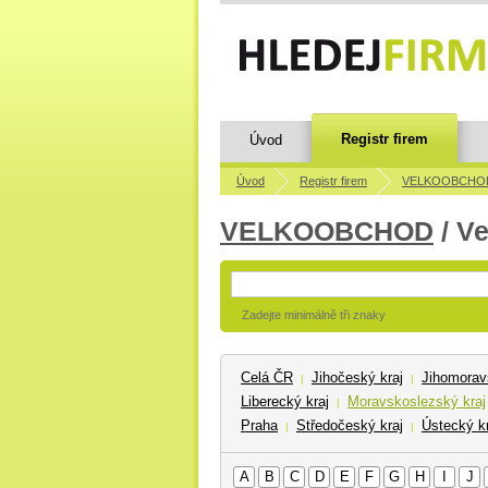
Registr firem
Úvod
Úvod
Registr firem
VELKOOBCHO
VELKOOBCHOD
/ V
Zadejte minimálně tři znaky
Celá ČR
Jihočeský kraj
Jihomorav
|
|
Liberecký kraj
Moravskoslezský kraj
|
Praha
Středočeský kraj
Ústecký kr
|
|
A
B
C
D
E
F
G
H
I
J