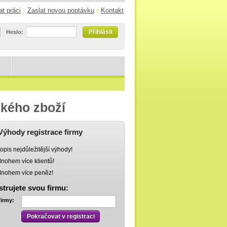
at práci
Zaslat novou poptávku
Kontakt
|
|
Přihlásit
Heslo:
ského zboží
Výhody registrace firmy
opis nejdůležitější výhody!
nohem více klientů!
nohem více peněz!
strujete svou firmu:
firmy:
Pokračovat v registraci