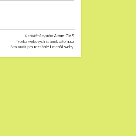
Aitom CMS
Redakční systém
aitom.cz
Tvorba webových stránek
pro rozsáhlé i menší weby.
Seo audit