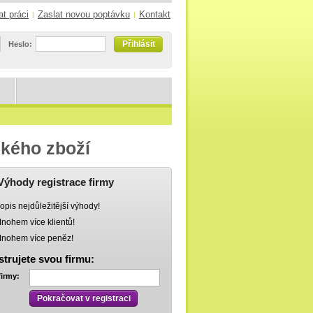
at práci
Zaslat novou poptávku
Kontakt
|
|
Přihlásit
Heslo:
ského zboží
Výhody registrace firmy
opis nejdůležitější výhody!
nohem více klientů!
nohem více peněz!
strujete svou firmu:
firmy:
Pokračovat v registraci