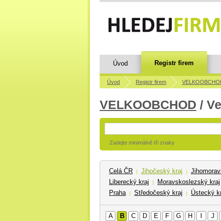
Registr firem
Úvod
Úvod
Registr firem
VELKOOBCHO
VELKOOBCHOD
/ V
Zadejte minimálně tři znaky
Celá ČR
Jihočeský kraj
Jihomorav
|
|
Liberecký kraj
Moravskoslezský kraj
|
Praha
Středočeský kraj
Ústecký kr
|
|
A
B
C
D
E
F
G
H
I
J