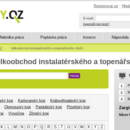
Registrovat se
Hled
|
E-mail:
Zapomněli jste heslo?
Nabídka práce
Poptávka práce
Inzerce
Nápověda
D
Velkoobchod instalatérského a topenářského zboží
elkoobchod instalatérského a topenář
Hledat
P
1
M
2
M
3
ský kraj
Karlovarský kraj
Královéhradecký kraj
|
|
|
Olomoucký kraj
Pardubický kraj
Plzeňský kraj
Zargi
|
|
|
|
aj
Vysočina
Zlínský kraj
|
|
Název 
K
L
M
N
O
P
Q
R
S
T
U
V
W
X
Y
Z