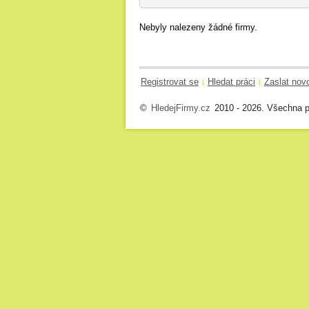
Nebyly nalezeny žádné firmy.
Registrovat se
Hledat práci
Zaslat nov
|
|
©
HledejFirmy.cz
2010 - 2026. Všechna p