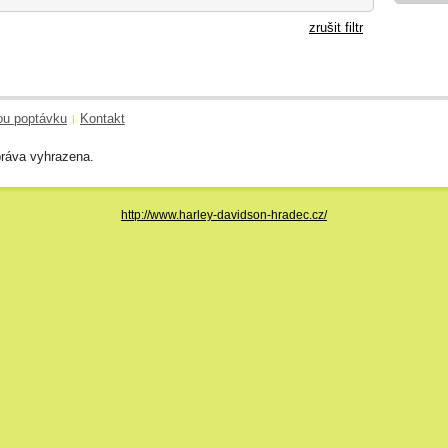
zrušit filtr
ou poptávku
Kontakt
|
ráva vyhrazena.
http://www.harley-davidson-hradec.cz/