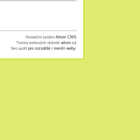
Aitom CMS
Redakční systém
aitom.cz
Tvorba webových stránek
pro rozsáhlé i menší weby.
Seo audit