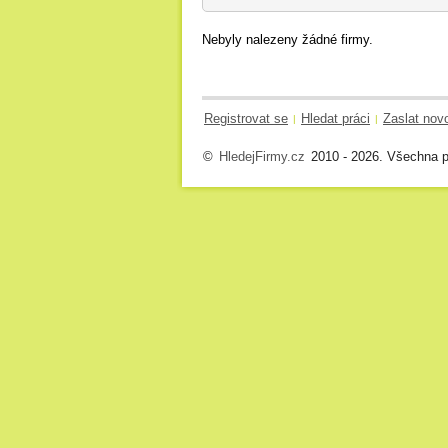
Nebyly nalezeny žádné firmy.
Registrovat se
Hledat práci
Zaslat nov
|
|
©
HledejFirmy.cz
2010 - 2026. Všechna p