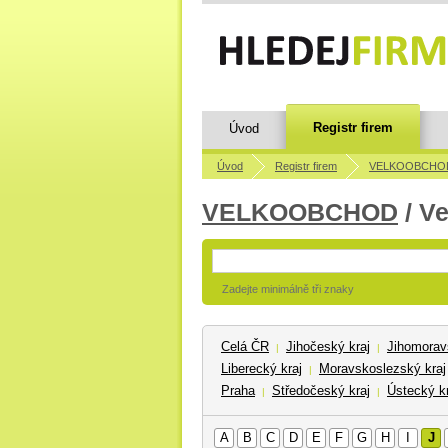
Registr firem
Úvod
Úvod
Registr firem
VELKOOBCHO
VELKOOBCHOD
/ V
Zadejte minimálně tři znaky
Celá ČR
Jihočeský kraj
Jihomorav
|
|
Liberecký kraj
Moravskoslezský kraj
|
Praha
Středočeský kraj
Ústecký kr
|
|
A
B
C
D
E
F
G
H
I
J