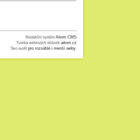
Aitom CMS
Redakční systém
aitom.cz
Tvorba webových stránek
pro rozsáhlé i menší weby.
Seo audit