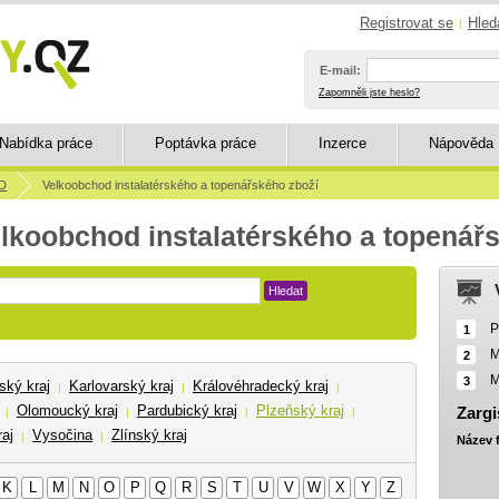
Registrovat se
Hled
|
E-mail:
Zapomněli jste heslo?
Nabídka práce
Poptávka práce
Inzerce
Nápověda
D
Velkoobchod instalatérského a topenářského zboží
elkoobchod instalatérského a topenář
Hledat
P
1
M
2
M
3
ský kraj
Karlovarský kraj
Královéhradecký kraj
|
|
|
Olomoucký kraj
Pardubický kraj
Plzeňský kraj
Zargi
|
|
|
|
aj
Vysočina
Zlínský kraj
|
|
Název 
K
L
M
N
O
P
Q
R
S
T
U
V
W
X
Y
Z