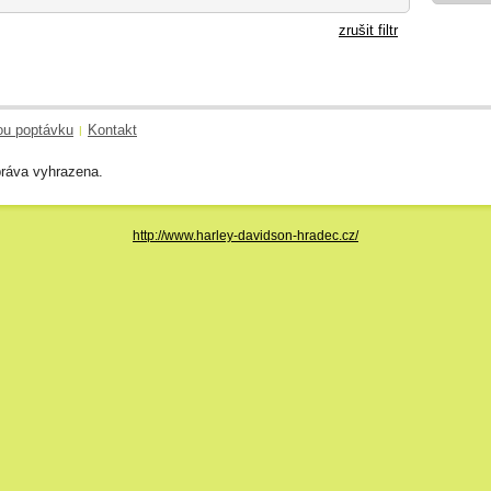
zrušit filtr
ou poptávku
Kontakt
|
ráva vyhrazena.
http://www.harley-davidson-hradec.cz/