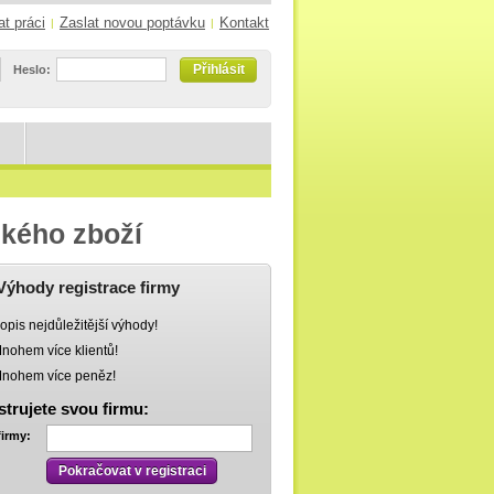
at práci
Zaslat novou poptávku
Kontakt
|
|
Přihlásit
Heslo:
ského zboží
Výhody registrace firmy
opis nejdůležitější výhody!
nohem více klientů!
nohem více peněz!
strujete svou firmu:
firmy:
Pokračovat v registraci