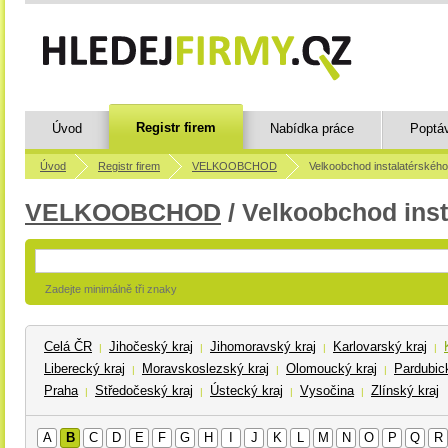
Registr firem
Úvod
Nabídka práce
Poptá
Úvod
Registr firem
VELKOOBCHOD
Velkoobchod instalatérskéh
VELKOOBCHOD
/ Velkoobchod inst
Zadejte minimálně tři znaky
Celá ČR
Jihočeský kraj
Jihomoravský kraj
Karlovarský kraj
|
|
|
|
Liberecký kraj
Moravskoslezský kraj
Olomoucký kraj
Pardubick
|
|
|
Praha
Středočeský kraj
Ústecký kraj
Vysočina
Zlínský kraj
|
|
|
|
A
B
C
D
E
F
G
H
I
J
K
L
M
N
O
P
Q
R