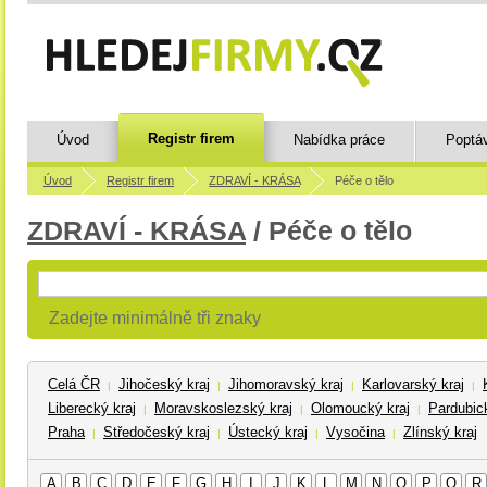
Registr firem
Úvod
Nabídka práce
Poptá
Úvod
Registr firem
ZDRAVÍ - KRÁSA
Péče o tělo
ZDRAVÍ - KRÁSA
/ Péče o tělo
Zadejte minimálně tři znaky
Celá ČR
Jihočeský kraj
Jihomoravský kraj
Karlovarský kraj
|
|
|
|
Liberecký kraj
Moravskoslezský kraj
Olomoucký kraj
Pardubick
|
|
|
Praha
Středočeský kraj
Ústecký kraj
Vysočina
Zlínský kraj
|
|
|
|
A
B
C
D
E
F
G
H
I
J
K
L
M
N
O
P
Q
R