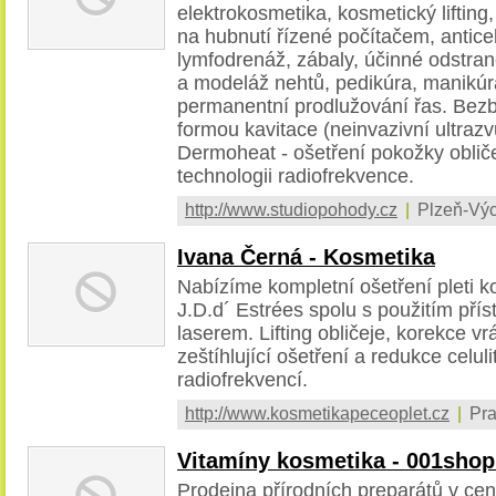
elektrokosmetika, kosmetický lifting
na hubnutí řízené počítačem, anticel
lymfodrenáž, zábaly, účinné odstraně
a modeláž nehtů, pedikúra, manikú
permanentní prodlužování řas. Bezb
formou kavitace (neinvazivní ultraz
Dermoheat - ošetření pokožky obliče
technologii radiofrekvence.
http://www.studiopohody.cz
|
Plzeň-Výc
Ivana Černá - Kosmetika
Nabízíme kompletní ošetření pleti 
J.D.d´ Estrées spolu s použitím přís
laserem. Lifting obličeje, korekce v
zeštíhlující ošetření a redukce celuli
radiofrekvencí.
http://www.kosmetikapeceoplet.cz
|
Pra
Vitamíny kosmetika - 001shop
Prodejna přírodních preparátů v cen