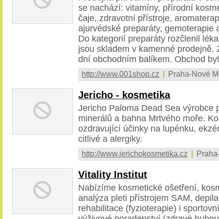
se nachází: vitamíny, přírodní kosmet
čaje, zdravotní přístroje, aromatera
ajurvédské preparáty, gemoterapie a
Do kategorií preparáty rozčlenil lék
jsou skladem v kamenné prodejně. 
dní obchodním balíkem. Obchod byl
http://www.001shop.cz
|
Praha-Nové M
Jericho - kosmetika
Jericho Paloma Dead Sea výrobce pr
minerálů a bahna Mrtvého moře. Ko
ozdravující účinky na lupénku, ekzém
citlivé a alergiky.
http://www.jerichokosmetika.cz
|
Praha
Vitality Institut
Nabízíme kosmetické ošetření, kosm
analýza pleti přístrojem SAM, depil
rehabilitace (fyzioterapie) i sportov
výživové poradenství (zdravé hubn