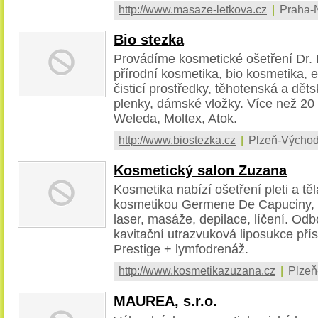
http://www.masaze-letkova.cz
|
Praha-
Bio stezka
Provádíme kosmetické ošetření Dr. 
přírodní kosmetika, bio kosmetika, e
čisticí prostředky, těhotenská a dět
plenky, dámské vložky. Více než 20 
Weleda, Moltex, Atok.
http://www.biostezka.cz
|
Plzeň-Východ
Kosmetický salon Zuzana
Kosmetika nabízí ošetření pleti a tě
kosmetikou Germene De Capuciny, In
laser, masáže, depilace, líčení. Od
kavitační utrazvuková liposukce pří
Prestige + lymfodrenáž.
http://www.kosmetikazuzana.cz
|
Plzeň
MAUREA, s.r.o.