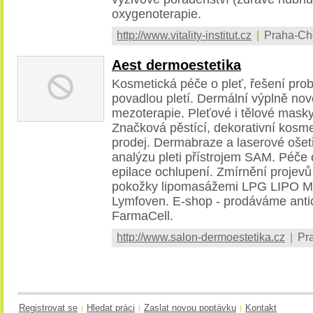
oxygenoterapie.
http://www.vitality-institut.cz
|
Praha-Ch
Aest dermoestetika
Kosmetická péče o pleť, řešení pro
povadlou pletí. Dermální výplně no
mezoterapie. Pleťové i tělové mask
Značková pěstící, dekorativní kosme
prodej. Dermabraze a laserové ošetř
analýzu pleti přístrojem SAM. Péče 
epilace ochlupení. Zmírnění projevů 
pokožky lipomasážemi LPG LIPO M
Lymfoven. E-shop - prodáváme antic
FarmaCell.
http://www.salon-dermoestetika.cz
|
Pra
Registrovat se
Hledat práci
Zaslat novou poptávku
Kontakt
|
|
|