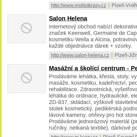
http://www.institutkrasy.cz
|
Plzeň-Vnitř
Salon Helena
Internetový obchod nabízí dekorativ
značek Keenwell, Germaine de Capp
kosmetiku Wella a Alcina, potravino
každé objednávce dárek + vzorky.
http://www.salon-helena.cz
|
Plzeň-Jižn
Masážní a školící centrum - P
Prodáváme lehátka, křesla, stoly, v
masáže, kosmetiku, kadeřnictví, ped
rehabilitace. Zdravotnická, vyšetřova
lehátka do ordinace, hydraulické, el
ZD-837, skládací, výškově staviteln
stolek kosmetický, pedikérská podn
lávové kameny, ohřevy pro hot ston
Prodáváme jednorázový materiál (pro
ručníky, netkaná textilie), dárkové 