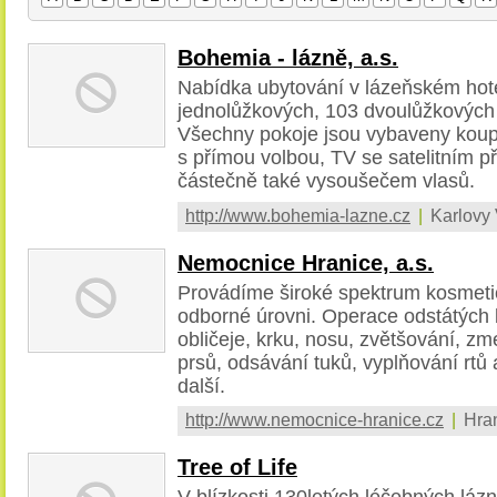
Bohemia - lázně, a.s.
Nabídka ubytování v lázeňském hote
jednolůžkových, 103 dvoulůžkových
Všechny pokoje jsou vybaveny kou
s přímou volbou, TV se satelitním př
částečně také vysoušečem vlasů.
http://www.bohemia-lazne.cz
|
Karlovy 
Nemocnice Hranice, a.s.
Provádíme široké spektrum kosmeti
odborné úrovni. Operace odstátých b
obličeje, krku, nosu, zvětšování, 
prsů, odsávání tuků, vyplňování rtů 
další.
http://www.nemocnice-hranice.cz
|
Hran
Tree of Life
V blízkosti 130letých léčebných láz