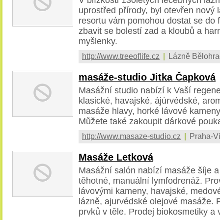
uprostřed přírody, byl otevřen nový 
resortu vám pomohou dostat se do f
zbavit se bolestí zad a kloubů a ha
myšlenky.
http://www.treeoflife.cz
|
Lázně Bělohra
masáže-studio Jitka Čapková
Masážní studio nabízí k Vaší regene
klasické, havajské, ájúrvédské, ar
masáže hlavy, horké lávové kameny
Můžete také zakoupit dárkové pouk
http://www.masaze-studio.cz
|
Praha-V
Masáže Letková
Masážní salón nabízí masáže šíje 
těhotné, manuální lymfodrenáž. P
lávovými kameny, havajské, medové
lázně, ajurvédské olejové masáže.
prvků v těle. Prodej biokosmetiky a 