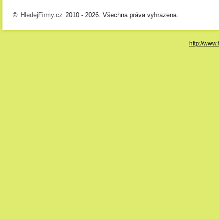
©
HledejFirmy.cz
2010 - 2026. Všechna práva vyhrazena.
http://www