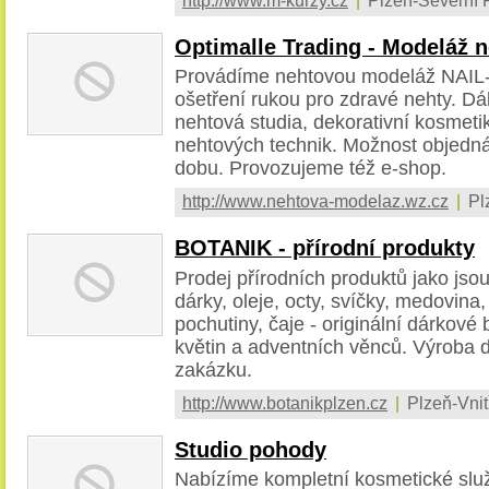
http://www.m-kurzy.cz
|
Plzeň-Severní 
Optimalle Trading - Modeláž 
Provádíme nehtovou modeláž NAIL-
ošetření rukou pro zdravé nehty. Dá
nehtová studia, dekorativní kosmeti
nehtových technik. Možnost objedn
dobu. Provozujeme též e-shop.
http://www.nehtova-modelaz.wz.cz
|
Pl
BOTANIK - přírodní produkty
Prodej přírodních produktů jako jso
dárky, oleje, octy, svíčky, medovin
pochutiny, čaje - originální dárkové
květin a adventních věnců. Výroba 
zakázku.
http://www.botanikplzen.cz
|
Plzeň-Vnit
Studio pohody
Nabízíme kompletní kosmetické slu