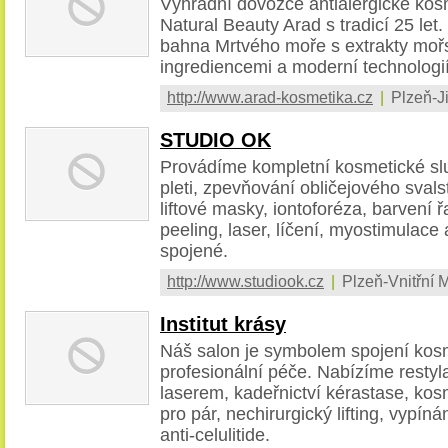
Výhradní dovozce antialergické kosm
Natural Beauty Arad s tradicí 25 le
bahna Mrtvého moře s extrakty mořs
ingrediencemi a moderní technologií
http://www.arad-kosmetika.cz
|
Plzeň-Ji
STUDIO OK
Provádíme kompletní kosmetické služ
pleti, zpevňování obličejového svals
liftové masky, iontoforéza, barvení ř
peeling, laser, líčení, myostimulace
spojené.
http://www.studiook.cz
|
Plzeň-Vnitřní 
Institut krásy
Náš salon je symbolem spojení kos
profesionální péče. Nabízíme restyl
laserem, kadeřnictví kérastase, kos
pro pár, nechirurgický lifting, vypín
anti-celulitide.