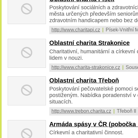
Poskytování sociálních a zdravotní
města určených především seniorům
zdravotním handicapem nebo bez 
http://www.charitapi.cz
|
Písek-Vnitřní 
Oblastní charita Strakonice
Charitativní, humanitární a církevn
lidem v nouzi.
http://www.charita-strakonice.cz
|
Sous
Oblastní charita Třeboň
Poskytování pečovatelské pomoci s
postiženým. Nabídka poradenství v 
situacích.
http://www.trebon.charita.cz
|
Třeboň II
Armáda spásy v ČR (pobočka 
Církevní a charitativní činnost.