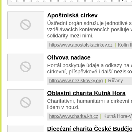
Apoštolská církev
Ústřední orgán sdružuje jednotlivé 
vzdělávacích konferencích posiluje 
solidarity mezi nimi.
http://www.apostolskacirkev.cz
|
Kolín I
Olivova nadace
Portál poskytuje údaje a odkazy na 
církevní, příspěvkové i další nezisk
http://www.neziskovky.org
|
Říčany
Oblastní charita Kutná Hora
Charitativní, humanitární a církevn
lidem v nouzi.
http://www.charita.kh.cz
|
Kutná Hora-Vn
Diecézní charita České Buděj