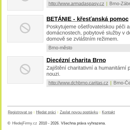
http://www.armadaspasy.cz
|
Brno-Zábr
BETÁNIE - křesťanská pomoc
Poskytujeme ošetřovatelskou péči a
domácnostech, pobytové služby v d
domově se zvláštním režimem.
Brno-město
Diecézní charita Brno
Zajištění charitativní a humanitární
nouzi.
http://www.dchbrno.caritas.cz
|
Brno-Če
Registrovat se
Hledat práci
Zaslat novou poptávku
Kontakt
|
|
|
©
HledejFirmy.cz
2010 - 2026. Všechna práva vyhrazena.