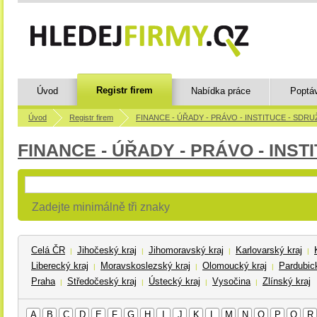
Registr firem
Úvod
Nabídka práce
Poptá
Úvod
Registr firem
FINANCE - ÚŘADY - PRÁVO - INSTITUCE - SDRU
FINANCE - ÚŘADY - PRÁVO - INST
Zadejte minimálně tři znaky
Celá ČR
Jihočeský kraj
Jihomoravský kraj
Karlovarský kraj
|
|
|
|
Liberecký kraj
Moravskoslezský kraj
Olomoucký kraj
Pardubick
|
|
|
Praha
Středočeský kraj
Ústecký kraj
Vysočina
Zlínský kraj
|
|
|
|
A
B
C
D
E
F
G
H
I
J
K
L
M
N
O
P
Q
R