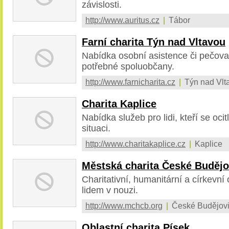
závislosti.
http://www.auritus.cz
|
Tábor
Farní charita Týn nad Vltavou
Nabídka osobní asistence či pečova
potřebné spoluobčany.
http://www.farnicharita.cz
|
Týn nad Vlt
Charita Kaplice
Nabídka služeb pro lidi, kteří se ocitl
situaci.
http://www.charitakaplice.cz
|
Kaplice
Městská charita České Budějo
Charitativní, humanitární a církevn
lidem v nouzi.
http://www.mchcb.org
|
České Budějovi
Oblastní charita Písek