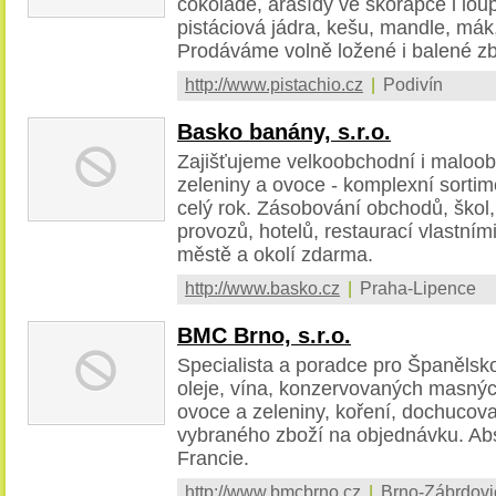
čokoládě, arašídy ve skořápce i loup
pistáciová jádra, kešu, mandle, mák
Prodáváme volně ložené i balené zb
http://www.pistachio.cz
|
Podivín
Basko banány, s.r.o.
Zajišťujeme velkoobchodní i maloob
zeleniny a ovoce - komplexní sortim
celý rok. Zásobování obchodů, škol
provozů, hotelů, restaurací vlastní
městě a okolí zdarma.
http://www.basko.cz
|
Praha-Lipence
BMC Brno, s.r.o.
Specialista a poradce pro Španělsko
oleje, vína, konzervovaných masnýc
ovoce a zeleniny, koření, dochucov
vybraného zboží na objednávku. Abs
Francie.
http://www.bmcbrno.cz
|
Brno-Zábrdovi