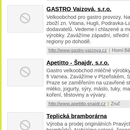
GASTRO Vaizová, s.r.o.
Velkoobchod pro gastro provozy. Na
zboží zn. Vitana, Hugli, Podravka-La
dodavatelů. Vedeme i chlazené a m
výrobky. Zavážíme západní, střední a
regiony po dohodě.
http://www.gastro-vaizova.cz
|
Horní Bě
Apetitto - Šnajdr, s.r.o.
Gastro velkoobchod mléčné výrobky,
fi Varnea. Zavážíme v Plzeňském, S
Praze se zaměřením na uzavřené s
mléko, jogurty, sýry, máslo, tuky, ma
koření, těstoviny a vývary.
http://www.apetitto-snajdr.cz
|
Zruč
Teplická bramborárna
Výroba a prodej originálních Pravý
brambůrků. Nabízíme solené, česne