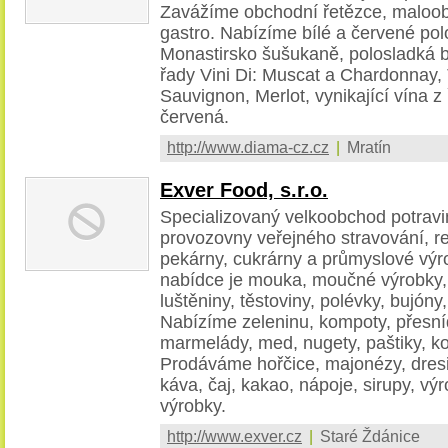
Zavážíme obchodní řetězce, maloob
gastro. Nabízíme bílé a červené pol
Monastirsko šušukaně, polosladká 
řady Vini Di: Muscat a Chardonnay,
Sauvignon, Merlot, vynikající vína z
červená.
http://www.diama-cz.cz
|
Mratín
Exver Food, s.r.o.
Specializovaný velkoobchod potrav
provozovny veřejného stravování, re
pekárny, cukrárny a průmyslové výro
nabídce je mouka, moučné výrobky, s
luštěniny, těstoviny, polévky, bujóny
Nabízíme zeleninu, kompoty, přesn
marmelády, med, nugety, paštiky, ko
Prodáváme hořčice, majonézy, dresi
káva, čaj, kakao, nápoje, sirupy, vý
výrobky.
http://www.exver.cz
|
Staré Ždánice