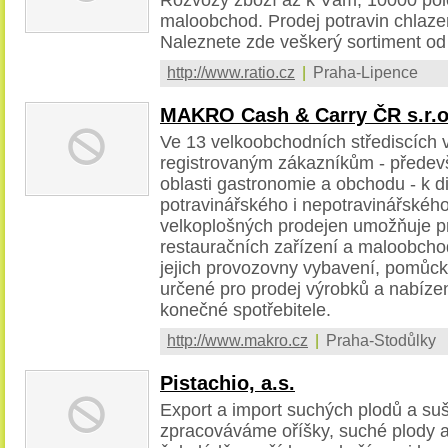
maloobchod. Prodej potravin chlaze
Naleznete zde veškerý sortiment od 
http://www.ratio.cz
|
Praha-Lipence
MAKRO Cash & Carry ČR s.r.o
Ve 13 velkoobchodních střediscích v
registrovaným zákazníkům - předev
oblasti gastronomie a obchodu - k di
potravinářského i nepotravinářskéh
velkoplošných prodejen umožňuje 
restauračních zařízení a maloobcho
jejich provozovny vybavení, pomůcky,
určené pro prodej výrobků a nabízen
konečné spotřebitele.
http://www.makro.cz
|
Praha-Stodůlky
Pistachio, a.s.
Export a import suchých plodů a su
zpracováváme oříšky, suché plody 