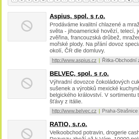
Aspius, spol. s r.o.
Prodáváme kvalitní chlazené a mra
světa - jihoamerické hovězí, telecí, 
zvěřina, francouzská drůbež, mražen
mořské plody. Na přání dovoz speci
okolí, ČR dle domluvy.
http://www.aspius.cz
|
Řitka-Obchodní 
BELVEC, spol. s r.o.
Výhradní dovozce čokoládových cukr
sušenek a výrobků mexické kuchyně
belgického království. V sortimentu
šťávy z Itálie.
http://www.belvec.cz
|
Praha-Strašnice
RATIO, s.r.o.
Velkoobchod potravin, drogerie cash 
Rozvozy zboží až k Vám, 10000 polo