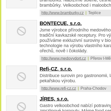
brambůrky. Velkoobchod i maloobc
http://www.bramburky.cz
|
Teplice
BONTECUE, s.r.o.
Jsme výrobce přírodního medového
tradiční kavkazské receptury. Pro 
používáme exkluzivní suroviny v bio 
technologie na výrobu vlastního ka
ořechů, nově i čokolády.
http://www.medovydort.cz
|
Přerov I-Mě
Refi-CZ, s.r.o.
Distribuce surovin pro gastronomii,
pekařskou výrobu.
http://www.refi-cz.cz
|
Praha-Chodov
JÍRES, s.r.o.
Gastro velkoobchod nabízí potraviny,
zmrzlinové kornouty. Máme food serv