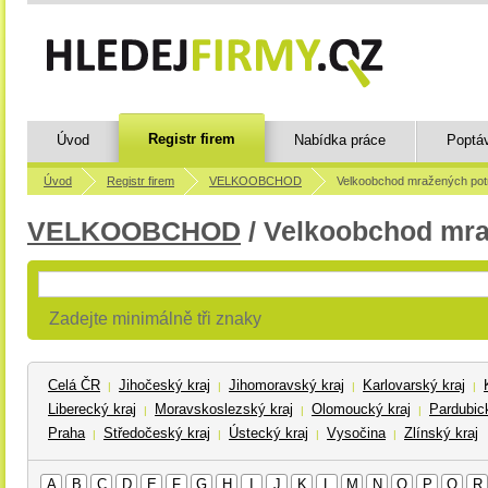
Registr firem
Úvod
Nabídka práce
Poptá
Úvod
Registr firem
VELKOOBCHOD
Velkoobchod mražených pot
VELKOOBCHOD
/ Velkoobchod mra
Zadejte minimálně tři znaky
Celá ČR
Jihočeský kraj
Jihomoravský kraj
Karlovarský kraj
|
|
|
|
Liberecký kraj
Moravskoslezský kraj
Olomoucký kraj
Pardubick
|
|
|
Praha
Středočeský kraj
Ústecký kraj
Vysočina
Zlínský kraj
|
|
|
|
A
B
C
D
E
F
G
H
I
J
K
L
M
N
O
P
Q
R