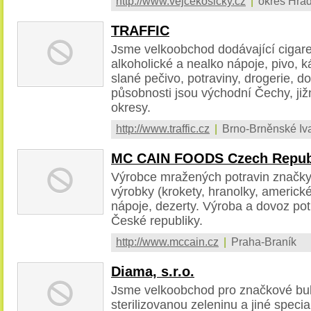
http://www.vejcekosicky.cz
|
okres Hrad
TRAFFIC
Jsme velkoobchod dodávající cigaret
alkoholické a nealko nápoje, pivo, k
slané pečivo, potraviny, drogerie, do
působnosti jsou východní Čechy, již
okresy.
http://www.traffic.cz
|
Brno-Brněnské Iv
MC CAIN FOODS Czech Repub
Výrobce mražených potravin značk
výrobky (krokety, hranolky, americké
nápoje, dezerty. Výroba a dovoz po
České republiky.
http://www.mccain.cz
|
Praha-Braník
Diama, s.r.o.
Jsme velkoobchod pro značkové bul
sterilizovanou zeleninu a jiné speci