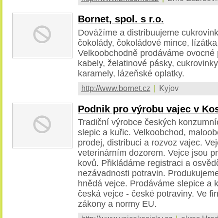
Bornet, spol. s r.o.
Dovážíme a distribuujeme cukrovinky
čokolády, čokoládové mince, lízátka
Velkoobchodně prodáváme ovocné 
kabely, želatinové pásky, cukrovinky
karamely, lázeňské oplatky.
http://www.bornet.cz
|
Kyjov
Podnik pro výrobu vajec v Kos
Tradiční výrobce českých konzumníc
slepic a kuřic. Velkoobchod, maloo
prodej, distribuci a rozvoz vajec. Ve
veterinárním dozorem. Vejce jsou p
kovů. Přikládáme registraci a osvěd
nezávadnosti potravin. Produkujeme
hnědá vejce. Prodáváme slepice a k
česká vejce - české potraviny. Ve f
zákony a normy EU.