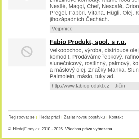
Nestlé, Maggi, Chef, Nescafé, Orion,
Pregel, Fabbri, Vitana, Hügli, Olej, K
jihozápadních Čechách.
Vejprnice
Fabio Produkt, spol. s r.o.
Velkoobchod, výroba, distribuce ol
komodit. Prodáváme řepkový, rafinov
slunečnicový, rostlinný, palmový, kok
a máslový olej. Značky Manka, Slunk
Palmolein, máslo, tuky ad.
http://www.fabioprodukt.cz
|
Jičín
Registrovat se
Hledat práci
Zaslat novou poptávku
Kontakt
|
|
|
©
HledejFirmy.cz
2010 - 2026. Všechna práva vyhrazena.